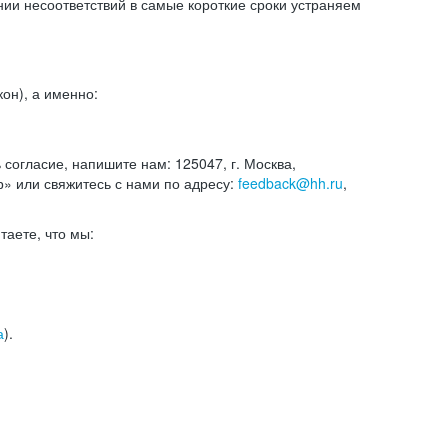
и несоответствий в самые короткие сроки устраняем
он), а именно:
ь согласие, напишите нам: 125047, г. Москва,
р» или свяжитесь с нами по адресу:
feedback@hh.ru
,
итаете, что мы:
а
).