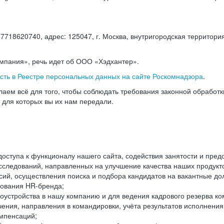
18620740, адрес: 125047, г. Москва, внутригородская территория
омпания», речь идет об ООО «Хэдхантер».
есть в Реестре персональных данных на сайте Роскомнадзора
.
аем всё для того, чтобы соблюдать требования законной обработ
, для которых вы их нам передали.
ступа к функционалу нашего сайта, содействия занятости и пред
следований, направленных на улучшение качества наших продуктов
ий, осуществления поиска и подбора кандидатов на вакантные дол
ования HR-бренда;
оустройства в нашу компанию и для ведения кадрового резерва ко
чения, направления в командировки, учёта результатов исполнени
омпенсаций;