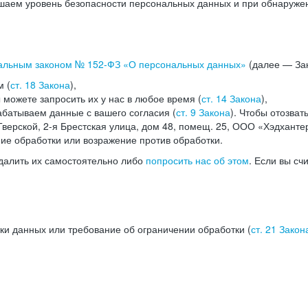
аем уровень безопасности персональных данных и при обнаружени
альным законом №
152-ФЗ
«О персональных данных»
(далее — Зак
м (
ст. 18 Закона
),
можете запросить их у нас в любое время (
ст. 14 Закона
),
абатываем данные с вашего согласия (
ст. 9 Закона
). Чтобы отозват
верской, 2-я Брестская улица, дом 48, помещ. 25, ООО «Хэдханте
ние обработки или возражение против обработки.
далить их самостоятельно либо
попросить нас об этом
. Если вы сч
ки данных или требование об ограничении обработки (
ст. 21 Закон