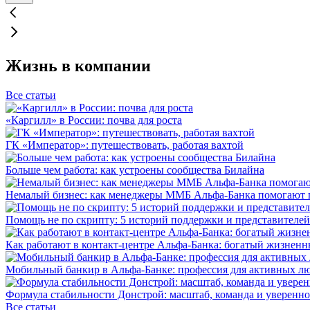
Жизнь в компании
Все статьи
«Каргилл» в России: почва для роста
ГК «Император»: путешествовать, работая вахтой
Больше чем работа: как устроены сообщества Билайна
Немалый бизнес: как менеджеры ММБ Альфа-Банка помогают 
Помощь не по скрипту: 5 историй поддержки и представителей
Как работают в контакт-центре Альфа-Банка: богатый жизненн
Мобильный банкир в Альфа-Банке: профессия для активных л
Формула стабильности Донстрой: масштаб, команда и уверенно
Все статьи