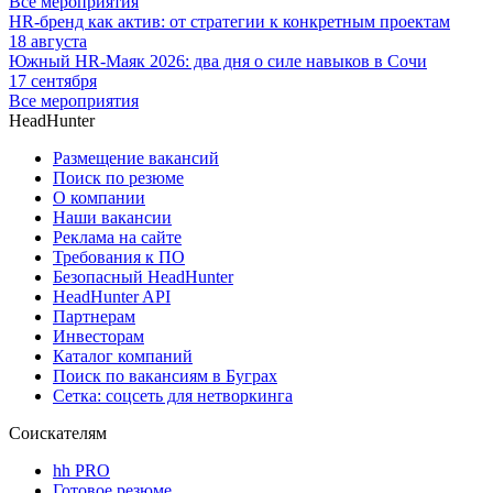
Все мероприятия
HR-бренд как актив: от стратегии к конкретным проектам
18 августа
Южный HR-Маяк 2026: два дня о силе навыков в Сочи
17 сентября
Все мероприятия
HeadHunter
Размещение вакансий
Поиск по резюме
О компании
Наши вакансии
Реклама на сайте
Требования к ПО
Безопасный HeadHunter
HeadHunter API
Партнерам
Инвесторам
Каталог компаний
Поиск по вакансиям в Буграх
Сетка: соцсеть для нетворкинга
Соискателям
hh PRO
Готовое резюме