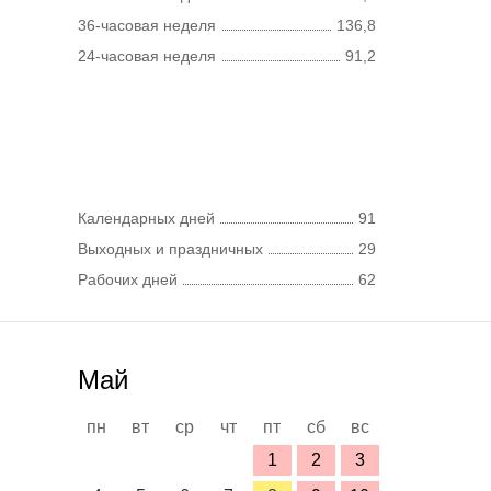
36-часовая неделя
136,8
24-часовая неделя
91,2
Календарных дней
91
Выходных и праздничных
29
Рабочих дней
62
Май
пн
вт
ср
чт
пт
сб
вс
1
2
3