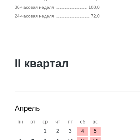
36-часовая неделя
108,0
24-часовая неделя
72,0
II квартал
Апрель
пн
вт
ср
чт
пт
сб
вс
1
2
3
4
5