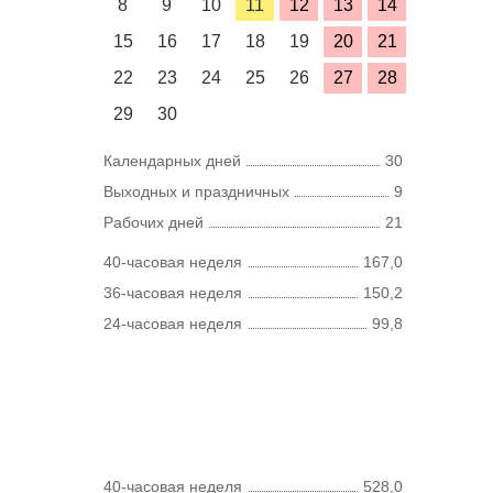
8
9
10
11
12
13
14
15
16
17
18
19
20
21
22
23
24
25
26
27
28
29
30
Календарных дней
30
Выходных и праздничных
9
Рабочих дней
21
40-часовая неделя
167,0
36-часовая неделя
150,2
24-часовая неделя
99,8
40-часовая неделя
528,0