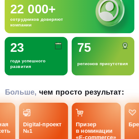
22 000+
сотрудников доверяют
компании
23
75
года успешного
регионов присутствия
развития
Больше,
чем просто результат:
ая
Digital-проект
Призер
Брен
еть
№1
в номинации
«E-commerce»