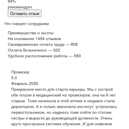
84
%
Почему
Почему
200+
10+
рекомендует
22 000+
6 000+
млн
Оставить отзыв
профессионалов
посетителей сервиса
сотрудников
аптек
в месяц
Что говорят сотрудники
Оплачиваем
Реферальная
Преимущества и льготы
время обучения
программа
На основании
1494
отзывов
Почему
Почему
Своевременная оплата труда — 808
У каждого нашего сотрудника есть возможность
Оплата больничного — 622
поучаствовать в формировании команды
Удобное расположение работы — 580
и порекомендовать кандидата на любую из открытых
75
позиций компании и получить бонус
Продуктовый подход
к разработке
Провизор
регионов присутствия
Более 30 лет
5,0
зарплата вовремя
Февраль 2026
Финансовая
Прекрасное место для старта карьеры. Мы с сестрой
свобода
60%
обе пошли в медицинский на провизоров, она на 6 лет
старше. Тоже начинала в этой аптеке и недавно стала
Распределенная команда
Зарплата 2 раза в месяц и точно в срок
директоров аптек выросли
директором. А я только закончила институт, устроилась
внутри компании
первостольником, но надеюсь тоже пойти по стопам
Программа партнерских скидок BestBenefits для
сестры и вырасти до руководящей должности. Очень
сотрудников
Работа из дома по всей России
круто простроена система обучения. И для новичков
Скидки в аптеках сети
от Калининграда