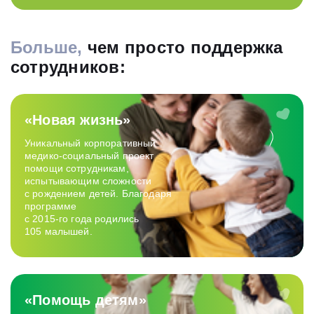
Больше,
чем просто поддержка
сотрудников:
«Новая жизнь»
Уникальный корпоративный
медико‑социальный проект
помощи сотрудникам,
испытывающим сложности
с рождением детей. Благодаря
программе
с 2015-го года родились
105 малышей.
«Помощь детям»