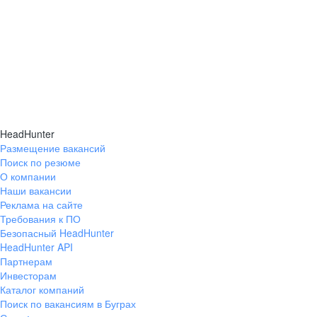
Прочувствуй нашу
профессионалы, мотивированные на успех. Мы ждем
каждого, кто готов ежедневно совершенствовать
технологии, задавать тренды онлайн-торговли
и добиваться результатов вместе с нами.
 слайд
Cледующий слайд
HeadHunter
Прочувствуй нашу
Размещение вакансий
Поиск по резюме
О компании
 слайд
Cледующий слайд
Наши вакансии
Реклама на сайте
Никого не бросаем и решаем
 слайд
Cледующий слайд
Требования к ПО
проблемы совместно
Безопасный HeadHunter
HeadHunter API
Партнерам
Инвесторам
Каталог компаний
Поиск по вакансиям в Буграх