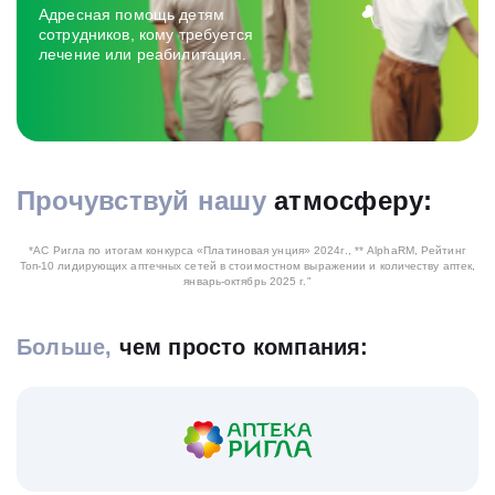
Адресная помощь детям
сотрудников, кому требуется
лечение или реабилитация.
Прочувствуй нашу
атмосферу:
Cмотреть видео
*АС Ригла по итогам конкурса «Платиновая унция» 2024г.,
** AlphaRM, Рейтинг
Топ-10 лидирующих аптечных сетей в стоимостном выражении и количеству аптек,
январь-октябрь 2025 г."
Больше,
чем просто компания: