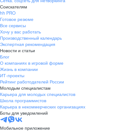
Сетка: соцсеть для нетворкинга
Подбор осуществляется в ООО «РИГЛА»
Соискателям
hh PRO
Подбор осуществляется в ООО «РИГЛА»
 слайд
Cледующий слайд
Готовое резюме
Все сервисы
Хочу у вас работать
Производственный календарь
Экспертная рекомендация
Новости и статьи
Блог
Прочувствуй нашу
О компаниях в игровой форме
Жизнь в компании
*Рейтинг площадок, осуществляющих онлайн-продажи, Q'1
ИТ-проекты
2025 AlphaRM
Рейтинг работодателей России
Молодым специалистам
Карьера для молодых специалистов
Подбор осуществляется в ООО «РИГЛА»
Школа программистов
Карьера в некоммерческих организациях
Боты для уведомлений
Мобильное приложение