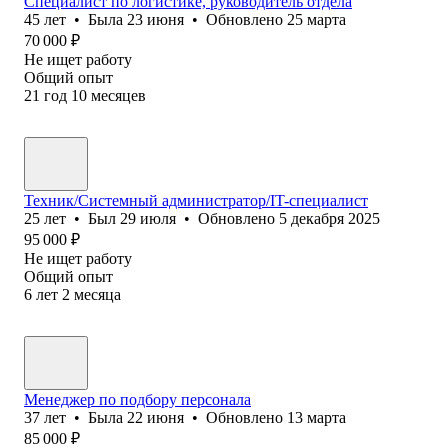
Специалист по логистике, руководитель отдела
45
лет
•
Была
23 июня
•
Обновлено
25 марта
70 000
₽
Не ищет работу
Общий опыт
21
год
10
месяцев
Техник/Системный администратор/IT-специалист
25
лет
•
Был
29 июля
•
Обновлено
5 декабря 2025
95 000
₽
Не ищет работу
Общий опыт
6
лет
2
месяца
Менеджер по подбору персонала
37
лет
•
Была
22 июня
•
Обновлено
13 марта
85 000
₽