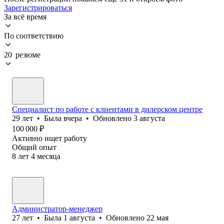
Зарегистрироваться
За всё время
По соответствию
20 резюме
Специалист по работе с клиентами в дилерском центре
29
лет
•
Была
вчера
•
Обновлено
3 августа
100 000
₽
Активно ищет работу
Общий опыт
8
лет
4
месяца
Администратор-менеджер
27
лет
•
Была
1 августа
•
Обновлено
22 мая