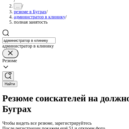
/
/
...
резюме в Буграх
/
администратор в клинику
/
полная занятость
администратор в клинику
Резюме
Найти
Резюме соискателей на должн
Буграх
Чтобы видеть все резюме, зарегистрируйтесь
После регистрации покажем ещё 51 и откроем фото