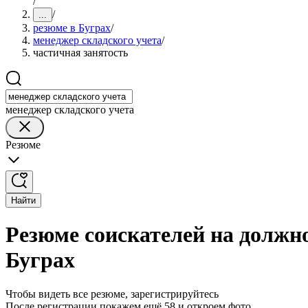
/
/
...
резюме в Буграх
/
менеджер складского учета
/
частичная занятость
менеджер складского учета
Резюме
Найти
Резюме соискателей на должно
Буграх
Чтобы видеть все резюме, зарегистрируйтесь
После регистрации покажем ещё 58 и откроем фото