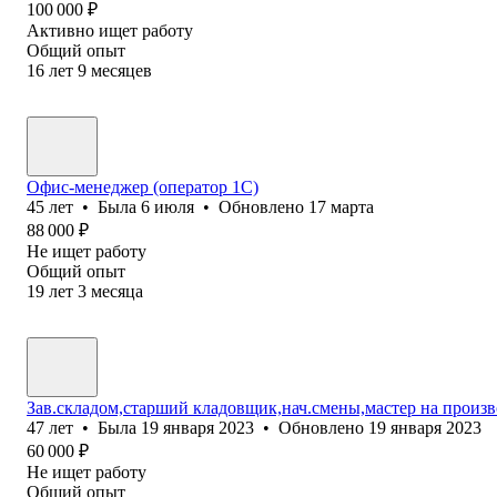
100 000
₽
Активно ищет работу
Общий опыт
16
лет
9
месяцев
Офис-менеджер (оператор 1С)
45
лет
•
Была
6 июля
•
Обновлено
17 марта
88 000
₽
Не ищет работу
Общий опыт
19
лет
3
месяца
Зав.складом,старший кладовщик,нач.смены,мастер на произв
47
лет
•
Была
19 января 2023
•
Обновлено
19 января 2023
60 000
₽
Не ищет работу
Общий опыт